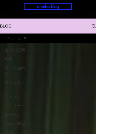
ameba blog
BLOG
ごったん
全ての記事
甑島
今すぐ始め
る
コミュニテ
ィ
ごったん
コンサート
福居一大
津軽三味線
民謡