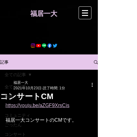
​福居一大
記事
全ての記事
福居一大
全ての記事
2021年10月23日
読了時間: 1分
コンサートCM
甑島
https://youtu.be/aZGF9XrsCis
今すぐ始める
コミュニティ
福居一大コンサートのCMです。
ごったん
コンサート