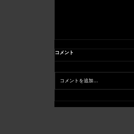
コメント
コメントを追加…
福居一大コンサートin岡山県