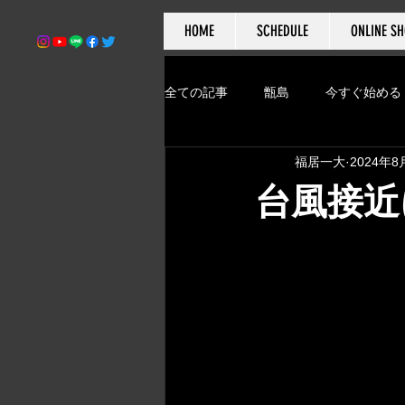
HOME
SCHEDULE
ONLINE S
全ての記事
甑島
今すぐ始める
福居一大
2024年8
ドイツ
ベルリン
ジャパ
台風接近