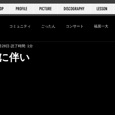
HOP
PROFILE
PICTURE
DISCOGRAPHY
LESSON
​福居一大
コミュニティ
ごったん
コンサート
福居一大
月28日
読了時間: 1分
ンフェスティバル
に伴い