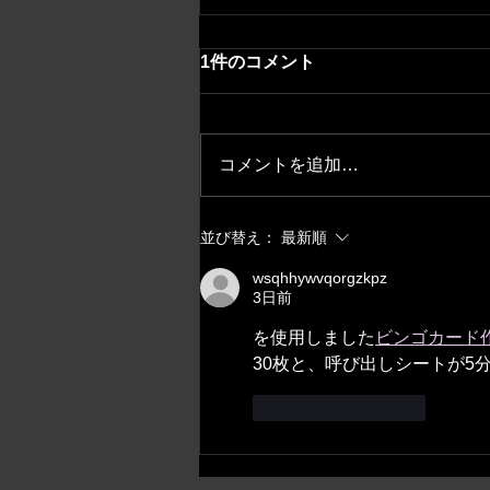
1件のコメント
コメントを追加…
福居一大コンサート〈和響轟
並び替え：
最新順
鳴〉
wsqhhywvqorgzkpz
3日前
を使用しました
ビンゴカード
30枚と、呼び出しシートが5
いいね！
返信