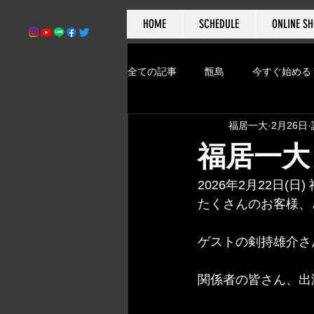
HOME
SCHEDULE
ONLINE S
全ての記事
甑島
今すぐ始める
福居一大
2月26日
ドイツ
ベルリン
ジャパ
福居一大
2026年2月22日(
たくさんのお客様、
ゲストの剣持雄介さ
関係者の皆さん、出