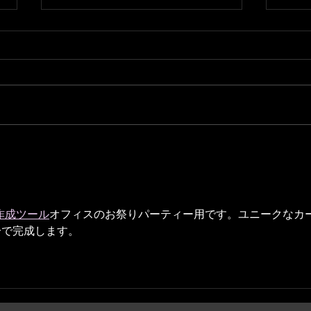
完売
福居
作成ツール
オフィスのお祭りパーティー用です。ユニークなカ
分で完成します。