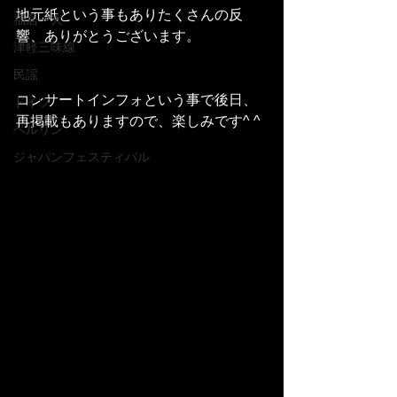
地元紙という事もありたくさんの反
福居一大
響、ありがとうございます。
津軽三味線
民謡
コンサートインフォという事で後日、
ドイツ
再掲載もありますので、楽しみです^ ^
ベルリン
ジャパンフェスティバル