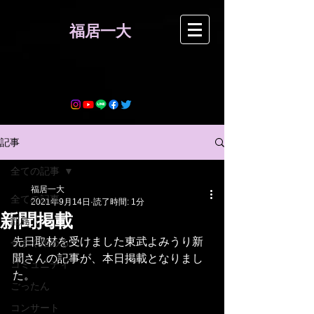
​福居一大
記事
全ての記事
福居一大
全ての記事
2021年9月14日
読了時間: 1分
新聞掲載
甑島
先日取材を受けました東武よみうり新
今すぐ始める
聞さんの記事が、本日掲載となりまし
コミュニティ
た。
ごったん
コンサート