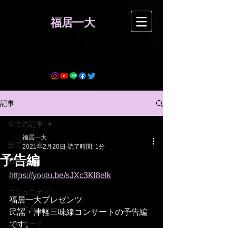
​福居一大
記事
全ての記事
福居一大
全ての記事
2021年2月20日
読了時間: 1分
予告編
甑島
https://youtu.be/sJXc3Kl8elk
今すぐ始める
コミュニティ
福居一大プレゼンツ
ごったん
民謡・津軽三味線コンサートの予告編
コンサート
です。