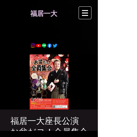
​福居一大
福居一大座長公演
お盆だヨ！全員集合