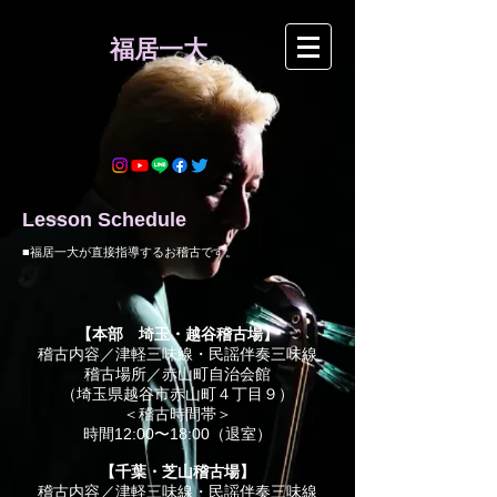
​福居一大
Lesson Schedule
■福居一大が直接指導するお稽古です。
【本部 埼玉・越谷稽古場】
稽古内容／津軽三味線・民謡伴奏三味線
稽古場所／赤山町自治会館
（埼玉県越谷市赤山町４丁目９）
＜稽古時間帯＞
時間12:00〜18:00（退室）
【千葉・芝山稽古場】
稽古内容／津軽三味線・民謡伴奏三味線