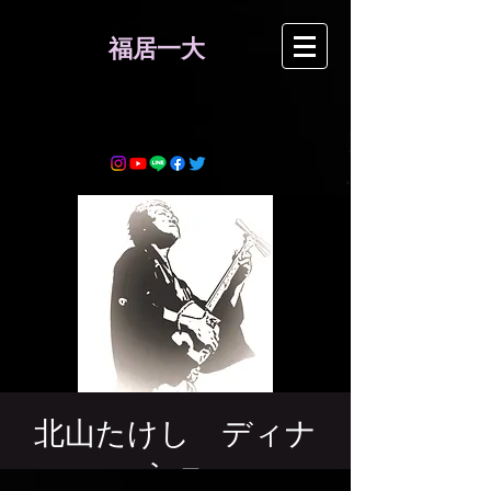
​福居一大
北山たけし ディナ
ーショー