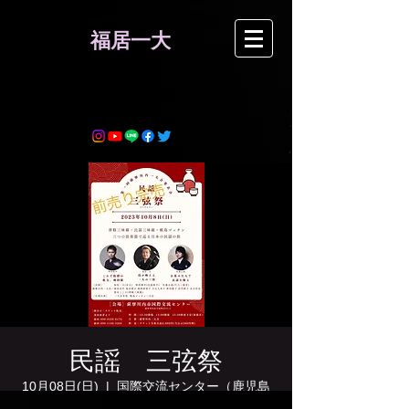
​福居一大
民謡 三弦祭
10月08日(日)
  |  
国際交流センター（鹿児島
県薩摩川内市）