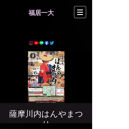
​福居一大
薩摩川内はんやまつ
り